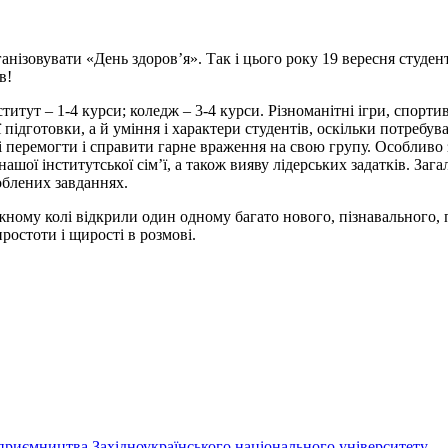
ізовувати «День здоров’я». Так і цього року 19 вересня студент
в!
итут – 1-4 курси; коледж – 3-4 курси. Різноманітні ігри, спорти
ої підготовки, а й уміння і характери студентів, оскільки потреб
і перемогти і справити гарне враження на свою групу. Особлив
ої інститутської сім’ї, а також вияву лідерських задатків. Зага
облених завданнях.
ужному колі відкрили один одному багато нового, пізнавального
ростоти і щирості в розмові.
риємництва Західноукраїнського національного університету