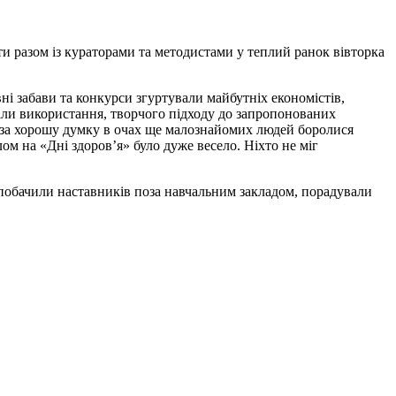
и разом із кураторами та методистами у теплий ранок вівторка
вні забави та конкурси згуртували майбутніх економістів,
ували використання, творчого підходу до запропонованих
о за хорошу думку в очах ще малознайомих людей боролися
лом на «Дні здоров’я» було дуже весело. Ніхто не міг
, побачили наставників поза навчальним закладом, порадували