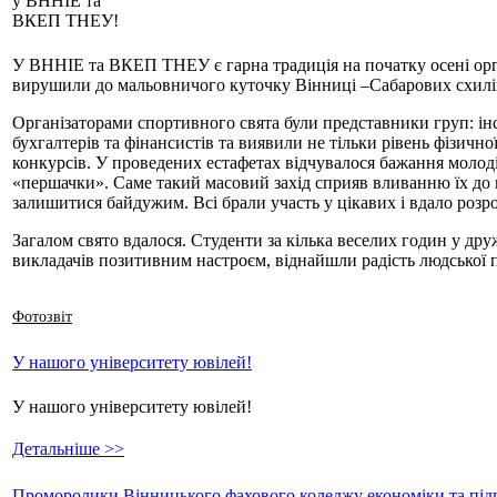
у ВННІЕ та
ВКЕП ТНЕУ!
У ВННІЕ та ВКЕП ТНЕУ є гарна традиція на початку осені орган
вирушили до мальовничого куточку Вінниці –Сабарових схилі
Організаторами спортивного свята були представники груп: інст
бухгалтерів та фінансистів та виявили не тільки рівень фізичн
конкурсів. У проведених естафетах відчувалося бажання молод
«першачки». Саме такий масовий захід сприяв вливанню їх до наш
залишитися байдужим. Всі брали участь у цікавих і вдало розр
Загалом свято вдалося. Студенти за кілька веселих годин у др
викладачів позитивним настроєм, віднайшли радість людської п
Фотозвіт
У нашого університету ювілей!
У нашого університету ювілей!
Детальніше >>
Проморолики Вінницького фахового коледжу економіки та підп