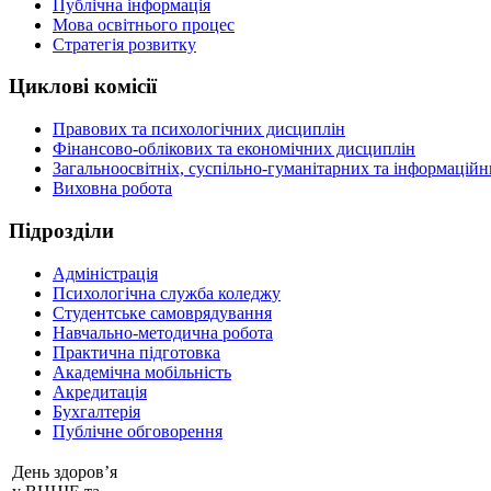
Публічна інформація
Мова освітнього процес
Стратегія розвитку
Циклові комісії
Правових та психологічних дисциплін
Фінансово-облікових та економічних дисциплін
Загальноосвітніх, суспільно-гуманітарних та інформацій
Виховна робота
Пiдрозділи
Адміністрація
Психологічна служба коледжу
Студентське самоврядування
Навчально-методична робота
Практична підготовка
Академічна мобільність
Акредитація
Бухгалтерія
Публічне обговорення
День здоров’я